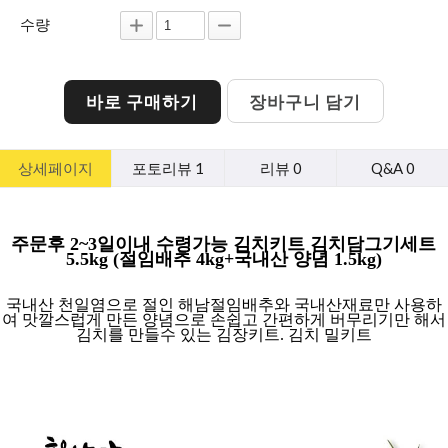
수량
바로 구매하기
장바구니 담기
상세페이지
포토리뷰 1
리뷰 0
Q&A 0
주문후 2~3일이내 수령가능 김치키트 김치담그기세트
5.5kg (절임배추 4kg+국내산 양념 1.5kg)
국내산 천일염으로 절인 해남절임배추와 국내산재료만 사용하
여 맛깔스럽게 만든 양념으로 손쉽고 간편하게 버무리기만 해서
김치를 만들수 있는 김장키트. 김치 밀키트