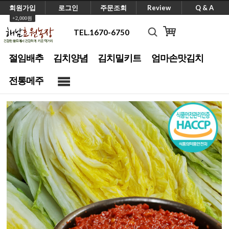
회원가입
로그인
주문조회
Review
Q & A
+2,000원
TEL.1670-6750
검색
절임배추
김치양념
김치밀키트
엄마손맛김치
전통메주