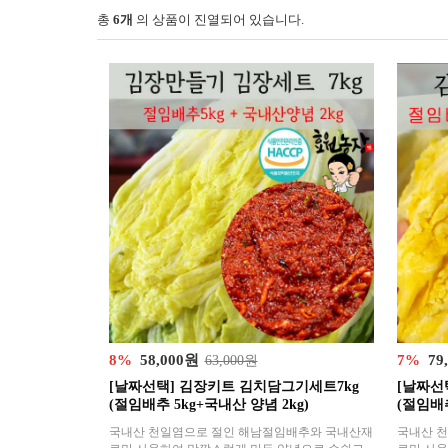
총
6개
의 상품이 진열되어 있습니다.
8%
58,000원
7%
79
63,000원
[날짜선택] 김장키트 김치담그기세트7kg
[날짜선
(절임배추 5kg+국내산 양념 2kg)
(절임배추
국내산 천일염으로 절인 해남절임배추와 국내산재
국내산 