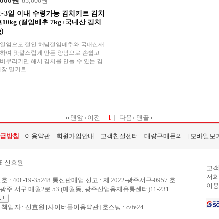
,000원
85,000원
2~3일 이내 수령가능 김치키트 김치
10kg (절임배추 7kg+국내산 김치
)
천일염으로 절인 해남절임배추와 국내산재
하여 맛깔스럽게 만든 양념으로 손쉽고
버무리기만 해서 김치를 만들 수 있는 김
김장 밀키트
맨앞
이전
1
다음
맨끝
급방침
이용약관
회원가입안내
고객친절센터
대량구매문의
[모바일보기
표 신효원
고객
저희
: 408-19-35248 통신판매업 신고 : 제 2022-광주서구-0957 호
이용
광주 서구 매월2로 53 (매월동, 광주산업용재유통센터)11-231
책임자 : 신효원
[사이버몰이용약관]
호스팅 : cafe24