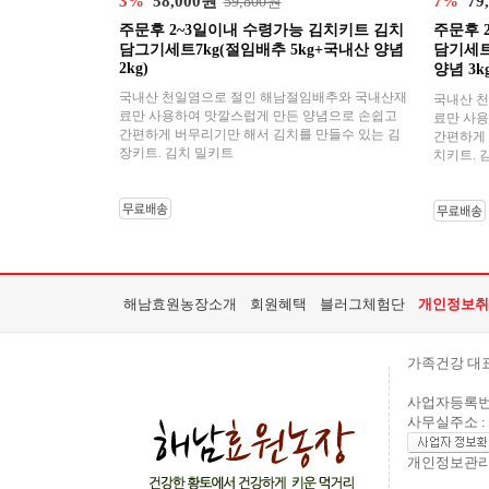
3%
58,000원
7%
79
59,800원
주문후 2~3일이내 수령가능 김치키트 김치
주문후 
담그기세트7kg(절임배추 5kg+국내산 양념
담기세트
2kg)
양념 3kg
국내산 천일염으로 절인 해남절임배추와 국내산재
국내산 
료만 사용하여 맛깔스럽게 만든 양념으로 손쉽고
료만 사용
간편하게 버무리기만 해서 김치를 만들수 있는 김
간편하게 
장키트. 김치 밀키트
치키트. 
해남효원농장소개
회원혜택
블러그체험단
개인정보취
가족건강 대
사업자등록번호 
사무실주소 : 
개인정보관리