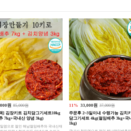
,000원
11%
33,000원
85,000원
37,000원
택] 김장키트 김치담그기세트10kg
주문후 2~3일이내 수령가능 김치
 7kg+국내산 양념 3kg)
담그기세트 4kg(절임배추 3kg+국
1kg)
천일염으로 절인 해남절임배추와 국내산재