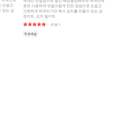
 국내산재
국내산 천일염으로 절인 해남절임배추와 국내산재
로 손쉽고
료만 사용하여 맛깔스럽게 만든 양념으로 손쉽고
 있는 김
간편하게 버무리기만 해서 김치를 만들수 있는 김
장키트. 김치 밀키트
ㆍ리뷰 1