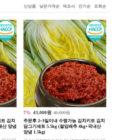
신상품
낮은가격순
제조사
인기순
조회순
7%
43,000원
46,000원
키트 김치
주문후 2~3일이내 수령가능 김치키트 김치
내산 양념
담그기세트 5.5kg (절임배추 4kg+국내산
양념 1.5kg)