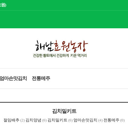
효원)
엄마손맛김치
전통메주
김치밀키트
절임배추
(2)
김치양념
(6)
김치밀키트
(6)
엄마손맛김치
(4)
전통메주
(0)