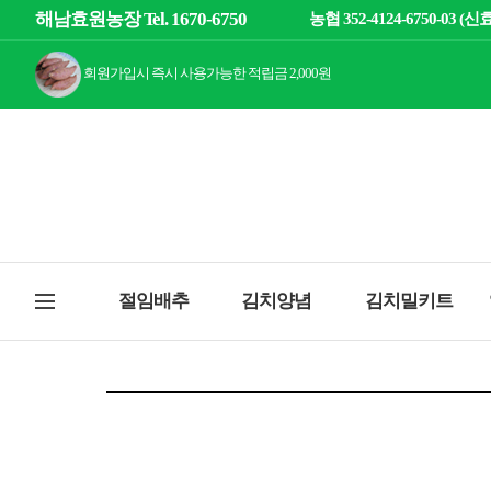
해남효원농장 Tel. 1670-6750
농협 352-4124-6750-03 (신
회원가입시 즉시 사용가능한 적립금 2,000원
절임배추
김치양념
김치밀키트