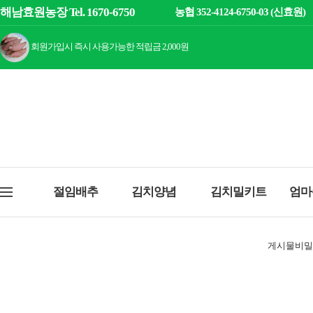
해남효원농장 Tel. 1670-6750
농협 352-4124-6750-03 (신효원)
회원가입시 즉시 사용가능한 적립금 2,000원
절임배추
김치양념
김치밀키트
엄마
게시물비밀