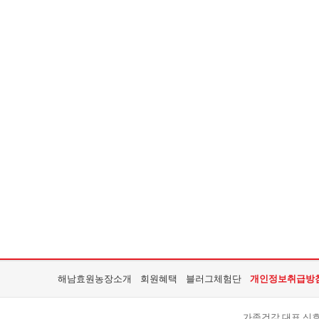
해남효원농장소개
회원혜택
블러그체험단
개인정보취급방
가족건강 대표 신