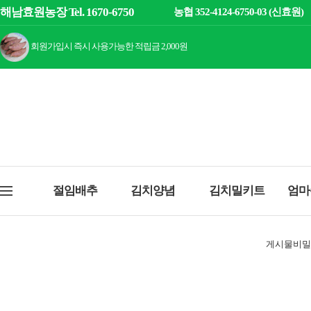
해남효원농장 Tel. 1670-6750
농협 352-4124-6750-03 (신효원)
회원가입시 즉시 사용가능한 적립금 2,000원
절임배추
김치양념
김치밀키트
엄마
게시물비밀