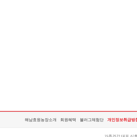
해남효원농장소개
회원혜택
블러그체험단
개인정보취급방
가족건강 대표 신