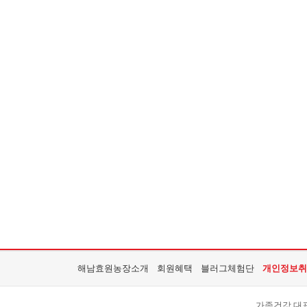
해남효원농장소개
회원혜택
블러그체험단
개인정보취
가족건강 대