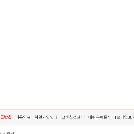
급방침
이용약관
회원가입안내
고객친절센터
대량구매문의
[모바일보기
표 신효원