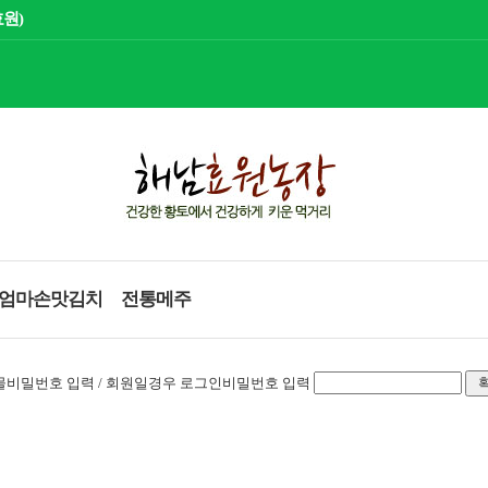
효원)
엄마손맛김치
전통메주
물비밀번호 입력 / 회원일경우 로그인비밀번호 입력