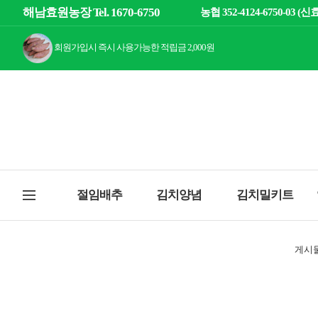
해남효원농장 Tel. 1670-6750
농협 352-4124-6750-03 (신
회원가입시 즉시 사용가능한 적립금 2,000원
절임배추
김치양념
김치밀키트
게시