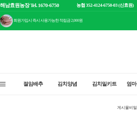
해남효원농장 Tel. 1670-6750
농협 352-4124-6750-03 (신효원)
회원가입시 즉시 사용가능한 적립금 2,000원
절임배추
김치양념
김치밀키트
엄마
게시물비밀