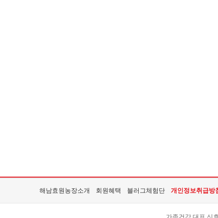
해남효원농장소개
회원혜택
블러그체험단
개인정보취급방
가족건강 대표 신